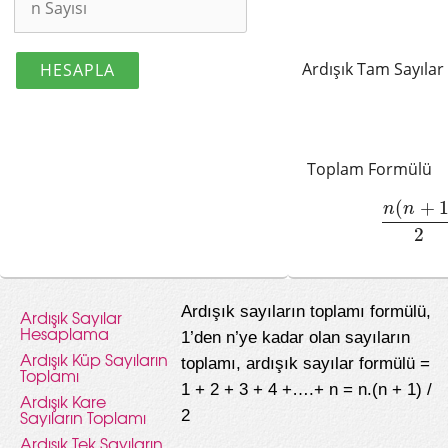
Ardışık Tam Sayıla
Toplam Formülü
(
+
n
n
n
(
n
+
1
)
2
Ardışık sayıların toplamı formülü,
Ardışık Sayılar
Hesaplama
1’den n’ye kadar olan sayıların
Ardışık Küp Sayıların
toplamı, ardışık sayılar formülü =
Toplamı
1 + 2 + 3 + 4 +….+ n = n.(n + 1) /
Ardışık Kare
Sayıların Toplamı
2
Ardışık Tek Sayıların