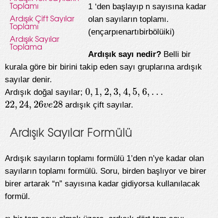
Toplamı
1 ‘den başlayıp n sayısına kadar
Ardışık Çift Sayılar
olan sayıların toplamı.
Toplamı
(ençarpıenartıbirbölüiki)
Ardışık Sayılar
Toplama
Ardışık sayı nedir?
Belli bir
kurala göre bir birini takip eden sayı gruplarına ardışık
sayılar denir.
0
,
1
,
2
,
3
,
4
,
5
,
6
,
…
Ardışık doğal sayılar;
0
,
1
,
2
,
3
,
4
,
5
,
6
,
…
22
,
24
,
26
28
v
e
ardışık çift sayılar.
22
,
24
,
26
v
e
28
Ardışık Sayılar Formülü
Ardışık sayıların toplamı formülü 1’den n’ye kadar olan
sayıların toplamı formülü. Soru, birden başlıyor ve birer
birer artarak “n” sayısına kadar gidiyorsa kullanılacak
formül.