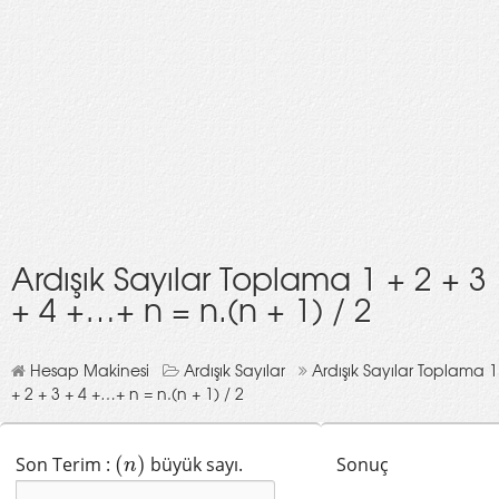
Ardışık Sayılar Toplama 1 + 2 + 3
+ 4 +…+ n = n.(n + 1) / 2
Hesap Makinesi
Ardışık Sayılar
Ardışık Sayılar Toplama 1
+ 2 + 3 + 4 +…+ n = n.(n + 1) / 2
Son Terim :
(
)
büyük sayı.
Sonuç
(
n
)
n