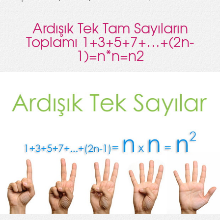
Ardışık Tek Tam Sayıların
Toplamı 1+3+5+7+…+(2n-
1)=n*n=n2