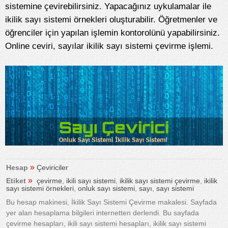
sistemine çevirebilirsiniz. Yapacağınız uykulamalar ile
ikilik sayı sistemi örnekleri oluşturabilir. Öğretmenler ve
öğrenciler için yapılan işlemin kontorolünü yapabilirsiniz.
Online ceviri, sayılar ikilik sayı sistemi çevirme işlemi.
»
Hesap
Çeviriciler
»
Etiket
çevirme
,
ikili sayı sistemi
,
ikilik sayı sistemi çevirme
,
ikilik
sayı sistemi örnekleri
,
onluk sayı sistemi
,
sayı
,
sayı sistemi
Bu hesap makinesi, İkilik Sayı Sistemi Çevirme makalesi. Sayfada
yer alan hesaplama bilgileri internetten derlendi. Bu sayfada
çevirme hesapları, ikili sayı sistemi hesapları, ikilik sayı sistemi