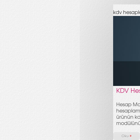
kdv hesap
KDV He
Hesap Maki
hesaplama.
ürünün kd
modülün
»
Oku