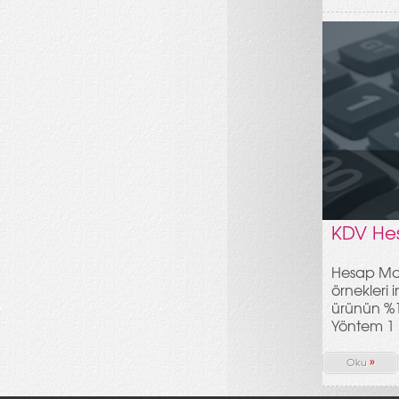
KDV Hes
Hesap Mak
örnekleri 
ürünün %1
Yöntem 1
»
Oku