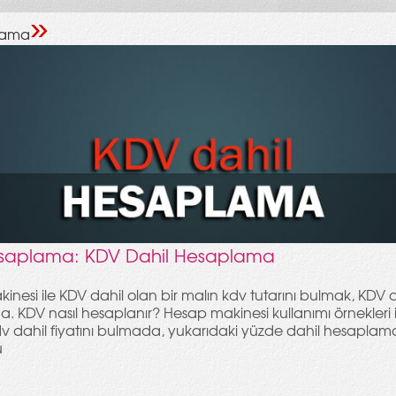
»
lama
saplama: KDV Dahil Hesaplama
nesi ile KDV dahil olan bir malın kdv tutarını bulmak, KDV d
 KDV nasıl hesaplanır? Hesap makinesi kullanımı örnekleri i
v dahil fiyatını bulmada, yukarıdaki yüzde dahil hesaplam
ü