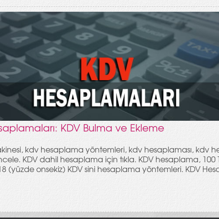
aplamaları: KDV Bulma ve Ekleme
inesi, kdv hesaplama yöntemleri, kdv hesaplaması, kdv 
incele. KDV dahil hesaplama için tıkla. KDV hesaplama, 100 T
8 (yüzde onsekiz) KDV sini hesaplama yöntemleri. KDV He