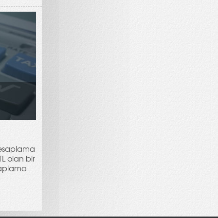
hesaplama
L olan bir
saplama