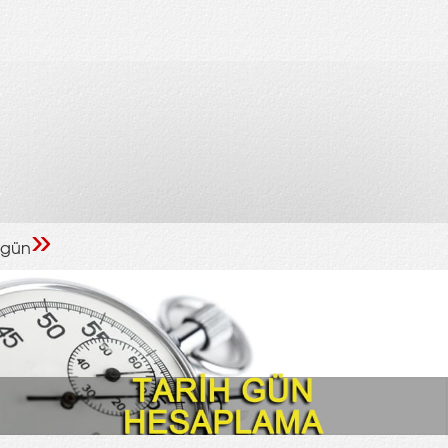
»
gün